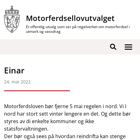
Hopp
til
Motorferdsellovutvalget
innhold
Et offentlig utvalg som ser på regelverket om motorferdsel i
utmark og vassdrag
Vis
Søk
/
skjul
Einar
men
24. mai 2022
Motorferdsloven bør fjerne 5 mai regelen i nord. Vi I
nord har stort sett vinter lengere en det. Og dette bør
styres av di enkelte kommuner og ikke
statsforvaltningen.
Der bør også sees på hvordan reindrifta kan stenge