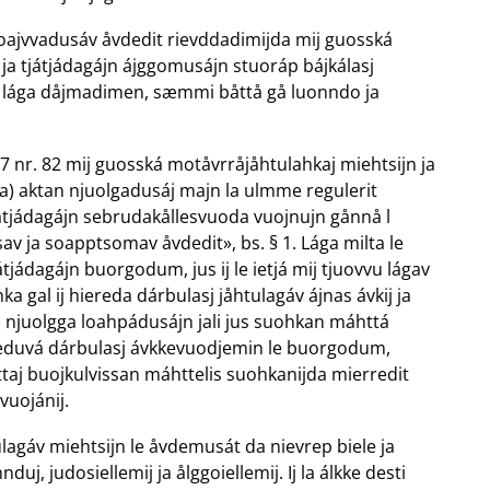
oajvvadusáv åvdedit rievddadimijda mij guosská
ja tjátjádagájn ájggomusájn stuoráp bájkálasj
jjaj lága dåjmadimen, sæmmi båttå gå luonndo ja
 nr. 82 mij guosská motåvrråjåhtulahkaj miehtsijn ja
a) aktan njuolgadusáj majn la ulmme regulerit
játjádagájn sebrudakållesvuoda vuojnujn gånnå l
v ja soapptsomav åvdedit», bs. § 1. Lága milta le
tjádagájn buorgodum, jus ij le ietjá mij tjuovvu lágav
a gal ij hiereda dárbulasj jåhtulagáv ájnas ávkij ja
gu njuolgga loahpádusájn jali jus suohkan máhttá
aneduvá dárbulasj ávkkevuodjemin le buorgodum,
ttaj buojkulvissan máhttelis suohkanijda mierredit
vuojánij.
ulagáv miehtsijn le åvdemusát da nievrep biele ja
uj, judosiellemij ja ålggoiellemij. Ij la álkke desti