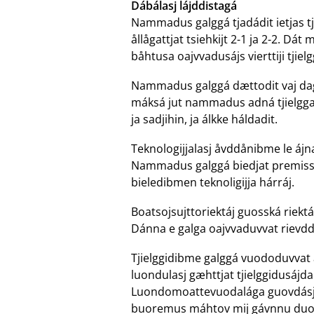
Dábálasj lájddistagá
Nammadus galggá tjadádit ietjas tj
ållågattjat tsiehkijt 2-1 ja 2-2. Dá
båhtusa oajvvadusájs vierttiji tjiel
Nammadus galggá dættodit vaj dagá
máksá jut nammadus adná tjielgga gi
ja sadjihin, ja álkke háldadit.
Teknologijjalasj åvddånibme le áj
Nammadus galggá biedjat premissan
bieledibmen teknoligijja hárráj.
Boatsojsujttoriektáj guosská riektá
Dánna e galga oajvvaduvvat rievdd
Tjielggidibme galggá vuododuvva
luondulasj gæhttjat tjielggidusájd
Luondomoattevuodalága guovdásj p
buoremus máhtov mij gávnnu duol