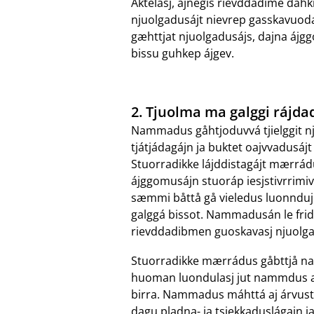
Aktelasj, ájnegis rievddadime dahki
njuolgadusájt nievrep gasskavuodajn
gæhttjat njuolgadusájs, dajna ájg
bissu guhkep ájgev.
2. Tjuolma ma galggi rá
Nammadus gåhtjoduvvá tjielggit nj
tjátjádagájn ja buktet oajvvadusáj
Stuorradikke lájddistagájt mærrá
ájggomusájn stuoráp iesjstivrrimiv
sæmmi båttå gå vieledus luonnduj 
galggá bissot. Nammadusán le frid
rievddadibmen guoskavasj njuolgadu
Stuorradikke mærrádus gåbttjå nav
huoman luondulasj jut nammdus aj 
birra. Nammadus máhttá aj árvusta
dagu pladna- ja tsiekkaduslágajn j