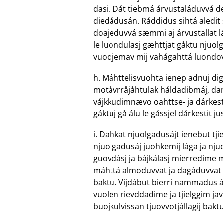
dasi. Dát tiebmá árvustaláduvvá d
diedádusán. Ráddidus sihtá aledit
doajeduvvá sæmmi aj árvustallat l
le luondulasj gæhttjat gåktu njuol
vuodjemav mij vahágahttá luondov 
h. Máhttelisvuohta ienep adnuj di
motåvrråjåhtulak háldadibmáj, dan
vájkkudimnævo oahttse- ja dárkes
gáktuj gå álu le gássjel dárkestit j
i. Dahkat njuolgadusájt ienebut tjie
njuolgadusáj juohkemij lága ja nju
guovdásj ja bájkálasj mierredime m
máhttá almoduvvat ja dagáduvvat a
baktu. Vijdábut bierri nammadus ár
vuolen rievddadime ja tjielggim ja
buojkulvissan tjuovvotjállagij baktu 