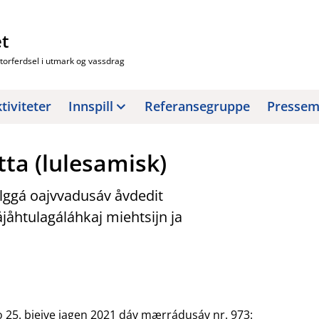
et
torferdsel i utmark og vassdrag
tiviteter
Innspill
Referansegruppe
Pressem
a (lulesamisk)
ggá oajvvadusáv åvdedit
jåhtulagáláhkaj miehtsijn ja
5. biejve jagen 2021 dáv mærrádusáv nr. 973: