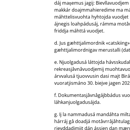
dáj maŋemus jagij: Bievllavuodjem
makkár doajmmahieredime ma máht
máhttelisvuohta hyhtojda vuodjet 
ájnegis loahpádusáj, rámma motåvr
friddja máhttá vuodjet.
d. Jus gæhttjalimordnik «catskiing»
gæhttjalimordnigav merustalli (dat
e. Njuolgadusá láttojda hávsskuda
rekreasjåvnåvuodjemij muohtavuo
árvvalusá tjuovvusin dasi majt Bi
vuoratjismáno 30. biejve jagen 202
f. Dokumentasjåvnågájbbádus vuodje
láhkanjuolgadusájda.
g. Ij la nammadusá mandáhta milta
hárráj gå doadjá motåvrråjåhtula
rievddadimijt dán ássjen dan mærrá