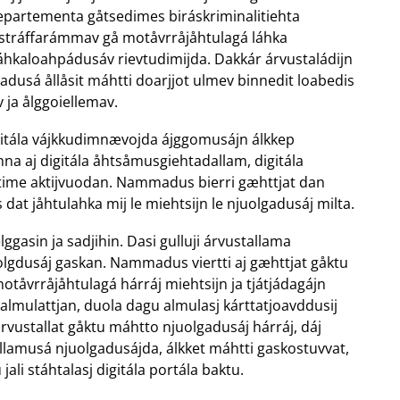
epartementa gåtsedimes biráskriminalitiehta
 stráffarámmav gå motåvrråjåhtulagá láhka
áhkaloahpádusáv rievtudimijda. Dakkár árvustaládijn
gadusá ållåsit máhtti doarjjot ulmev binnedit loabedis
ja ålggoiellemav.
gitála vájkkudimnævojda ájggomusájn álkkep
na aj digitála åhtsåmusgiehtadallam, digitála
time aktijvuodan. Nammadus bierri gæhttjat dan
us dat jåhtulahka mij le miehtsijn le njuolgadusáj milta.
lggasin ja sadjihin. Dasi gulluji árvustallama
olgdusáj gaskan. Nammadus viertti aj gæhttjat gåktu
otåvrråjåhtulagá hárráj miehtsijn ja tjátjádagájn
lmulattjan, duola dagu almulasj kárttatjoavddusij
vustallat gåktu máhtto njuolgadusáj hárráj, dáj
vllamusá njuolgadusájda, álkket máhtti gaskostuvvat,
jali stáhtalasj digitála portála baktu.