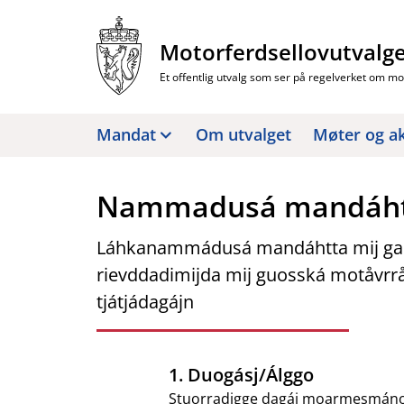
Hopp
til
Motorferdsellovutvalg
innhold
Et offentlig utvalg som ser på regelverket om mo
Mandat
Om utvalget
Møter og ak
Nammadusá mandáhtt
Láhkanammádusá mandáhtta mij gal
rievddadimijda mij guosská motåvrrå
tjátjádagájn
1. Duogásj/Álggo
Stuorradigge dagáj moarmesmáno 2