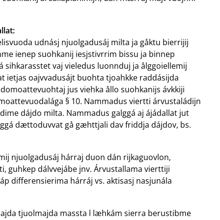
lat:
isvuoda udnásj njuolgadusáj milta ja gåktu bierrijij
e ienep suohkanij iesjstivrrim bissu ja binnep
 sihkarasstet vaj vieledus luonnduj ja ålggoiellemij
t ietjas oajvvadusájt buohta tjoahkke raddásijda
ondomoattevuohtaj jus viehka ållo suohkanijs ávkkiji
ndomoattevuodalága § 10. Nammadus viertti árvustaládijn
edime dájdo milta. Nammadus galggá aj ájádallat jut
alggá dættoduvvat gå gæhttjali dav friddja dájdov, bs.
imij njuolgadusáj hárraj duon dán rijkaguovlon,
hti, guhkep dálvvejábe jnv. Árvustallama vierttiji
oráp differensierima hárráj vs. aktisasj nasjunála
ajda tjuolmajda massta l læhkám sierra berustibme