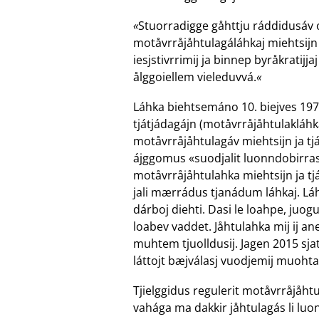
«
Stuorradigge gåhttju ráddidusáv 
motåvrråjåhtulagáláhkaj miehtsijn 
iesjstivrrimij ja binnep byråkrati
ålggoiellem vieleduvvá.
«
Láhka biehtsemáno 10. biejves 1977
tjátjádagájn (motåvrråjåhtulakláhk
motåvrråjåhtulagáv miehtsijn ja t
ájggomus «suodjalit luonndobirrasa
motåvrråjåhtulahka miehtsijn ja tjá
jali mærrádus tjanádum láhkaj. Láhk
dárboj diehti. Dasi le loahpe, juo
loabev vaddet. Jåhtulahka mij ij 
muhtem tjuolldusij. Jagen 2015 sja
láttojt bæjválasj vuodjemij muohta
Tjielggidus regulerit motåvrråjåht
vahága ma dakkir jåhtulagás li luonnd