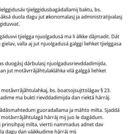
ielggidusáv tjielggidusbagádallamij baktu, bs.
t máksá duola dagu jut økonomalasj ja administratijvalasj
ggiduvvat.
duvvi tjielgga njuolgadusá ma li álkke dåjmadit. Dát
elav, valla aj jut njuolgadusá galggi liehket tjielggasa
nas duogásj dárbulasj njuolgadusrievddadimijda.
 jut motåvrråjåhtulakláhka vilá galggá liehket
 motåvrråjåhtulahkaj, bs. boatsojsujttolágav § 23.
adime ma bukti rievddadimijda dan riektá hárráj.
t ådåsmahtedum guoradallama ja máhto milta. Sjaddá
a motåvrråjåhtulagá hárráj mij juo le dagádum.
rinsihpaj milta, viertti nammadus adnet dav
a dagu dan vájkkudime hárráj mij