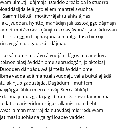
vvam ulmutjij dåjmajs. Dæddo areálajda le stuorra
Moaddásijda le ålggoiellem máhttelisvuohta
uj. Sæmmi båttå l motåvrråjåhtulahka ájnas
aktijvuodan, hyhttoj manádijn jali asstoájgge dåjmajn
 adnet motåvrråvuojánijt rekreasjåvnnån ja æládussan
i. Tsuojggim li aj nasjunála njuolgadusá bierriji
vrrimav gå njuolgadusájt dåjmadi.
 lassánibme motåvrrå vuojánij lågos ma aneduvvi
teknogialasj åvddånibme sebrudagán, ja aktelasj
 Duodden dáhpáduvvá jåhtelis åvddånibme
ibme vaddá ådå máhttelisvuodajt, valla buktá aj ådå
åhtulak njuolgadusájda. Dagádum li muhtem
ŋŋáj gå láhka mierreduváj. Sierraláhkáj li
 dáj maŋemus gudá jagij birán. Dá rievddadime ma
sa dat polariseridum ságastallamis man diehti
duvvat ja man mærráj da guovdásj mierreduvvam
jat masi suohkana galggi loabev vaddet.