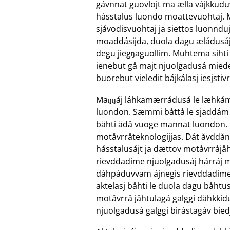
gávnnat guovlojt ma ælla vájkkudu
hásstalus luondo moattevuohtaj. 
sjávodisvuohtaj ja siettos luonnd
moaddásijda, duola dagu æládusáj 
degu jiegŋaguollim. Muhtema sihti
ienebut gå majt njuolgadusá mieded
buorebut vieledit bájkálasj iesjsti
Maŋŋáj láhkamærrádusá le læhkám
luondon. Sæmmi båttå le sjaddám 
båhti ådå vuoge mannat luondon.
motåvrråteknologijjas. Dát åvddån
hásstalusájt ja dættov motåvrråj
rievddadime njuolgadusáj hárráj ma
dáhpáduvvam ájnegis rievddadime
aktelasj båhti le duola dagu båhtu
motåvrrå jåhtulagá galggi dåhkki
njuolgadusá galggi birástagáv bied