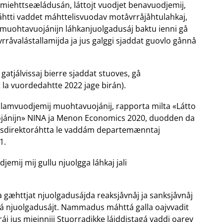
 miehttseæládusán, láttojt vuodjet benavuodjemij,
ti vaddet máhttelisvuodav motåvrråjåhtulahkaj,
muohtavuojánijn láhkanjuolgadusáj baktu ienni gå
råvalástallamijda ja jus galggi sjaddat guovlo gånnå
 gatjálvissaj bierre sjaddat stuoves, gå
 la vuordedahtte 2022 jage birán).
llamvuodjemij muohtavuojánij, rapporta milta «Látto
jánijn» NINA ja Menon Economics 2020, duodden da
rásdirektoráhtta le vaddám departemænntaj
1.
mij mij gullu njuolgga láhkaj jali
 gæhttjat njuolgadusájda reaksjåvnåj ja sanksjåvnåj
gá njuolgadusájt. Nammadus máhttá galla oajvvadit
j jus miejnniji Stuorradikke lájddistagá vaddi oarev