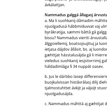
ávkálattjan.
Nammadus galggá ållagasj árvustal
a. Ma li suohkanij dåmadim máhttel
njuolgadusá hábbmiduvvat vaj ulmm
byråkratijja, sæmmi båttå gå galggá
bissu? Nammadus viertti árvustalla
ålggoiellemij, boatsojsujttuj ja lu
ietjasa dájdov ållåsit, bs. aj luo
gæhttjat hásstalusájda gå li mierr
vieledus suohkanij iesjstivrrimij g
háldadimlága § 34 nuppát oasev.
b. Jus le dárbbo lasep differensier
buojkulvissan histåvrålasj dilij die
tjalmostuhttet ávkijt ja vájvijt stu
njuolgadusájda.
c. Nammadus máhttá aj gæhttjat d