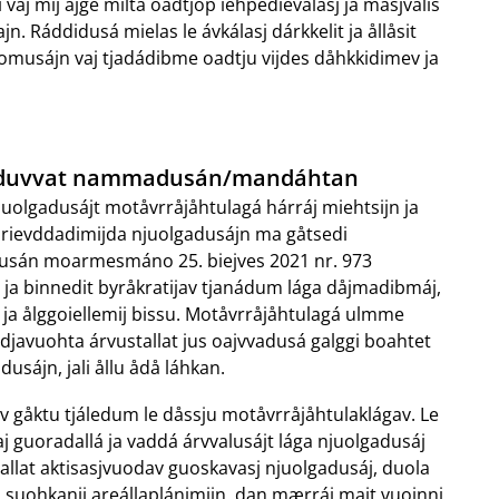
 vaj mij ájge milta oadtjop iehpedievalasj ja masjvalis
. Ráddidusá mielas le ávkálasj dárkkelit ja ållåsit
gomusájn vaj tjadádibme oadtju vijdes dåhkkidimev ja
jdaduvvat nammadusán/mandáhtan
uolgadusájt motåvrråjåhtulagá hárráj miehtsijn ja
t rievddadimijda njuolgadusájn ma gåtsedi
dusán moarmesmáno 25. biejves 2021 nr. 973
 ja binnedit byråkratijav tjanádum lága dåjmadibmáj,
ja ålggoiellemij bissu. Motåvrråjåhtulagá ulmme
djavuohta árvustallat jus oajvvadusá galggi boahtet
sájn, jali ållu ådå láhkan.
 gåktu tjáledum le dåssju motåvrråjåhtulaklágav. Le
guoradallá ja vaddá árvvalusájt lága njuolgadusáj
llat aktisasjvuodav guoskavasj njuolgadusáj, duola
a suohkanij areállaplánimijn, dan mærráj majt vuojnni