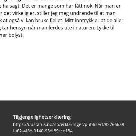
e ha sagt. Det er mange som har fått nok. Når man er
 det virkelig er, stiller jeg meg undrende til at man
k at også vi kan bruke fjellet. Mitt inntrykk er at de aller
og tar hensyn når man ferdes ute i naturen. Lykke til
mer bolyst.
Tilgjengelighetserklæring
https://uustatus.no/nb/erklaringer/publisert/837666a8-
fa62-4f8e-9140-93ef89cce184