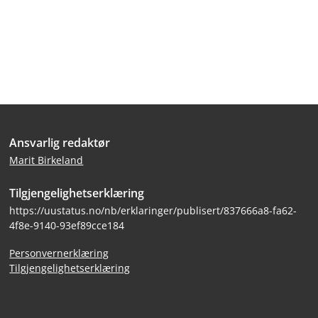
Bunntekst
Ansvarlig redaktør
Marit Birkeland
Tilgjengelighetserklæring
https://uustatus.no/nb/erklaringer/publisert/837666a8-fa62-
4f8e-9140-93ef89cce184
Personvernerklæring
Tilgjengelighetserklæring