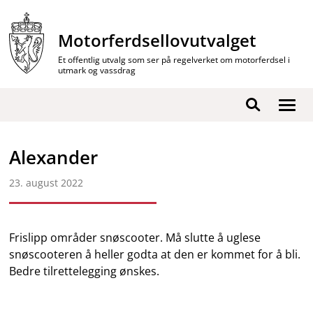
Hopp
til
Motorferdsellovutvalget
innhold
Et offentlig utvalg som ser på regelverket om motorferdsel i
utmark og vassdrag
Vis
Søk
/
skjul
Alexander
men
23. august 2022
Frislipp områder snøscooter. Må slutte å uglese
snøscooteren å heller godta at den er kommet for å bli.
Bedre tilrettelegging ønskes.