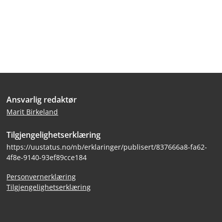
Bunntekst
Ansvarlig redaktør
Marit Birkeland
Tilgjengelighetserklæring
https://uustatus.no/nb/erklaringer/publisert/837666a8-fa62-
4f8e-9140-93ef89cce184
Personvernerklæring
Tilgjengelighetserklæring