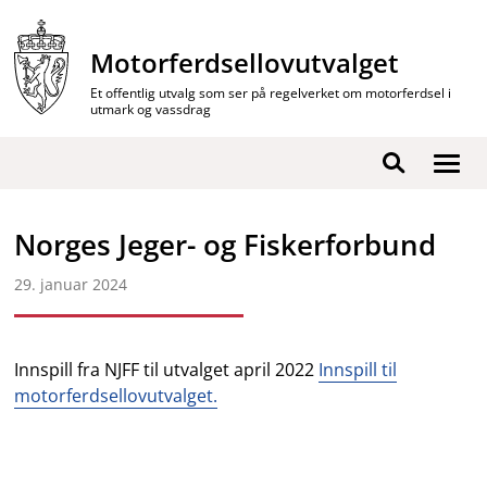
Hopp
til
Motorferdsellovutvalget
innhold
Et offentlig utvalg som ser på regelverket om motorferdsel i
utmark og vassdrag
Vis
Søk
/
skjul
Norges Jeger- og Fiskerforbund
men
29. januar 2024
Innspill fra NJFF til utvalget april 2022
Innspill til
motorferdsellovutvalget.